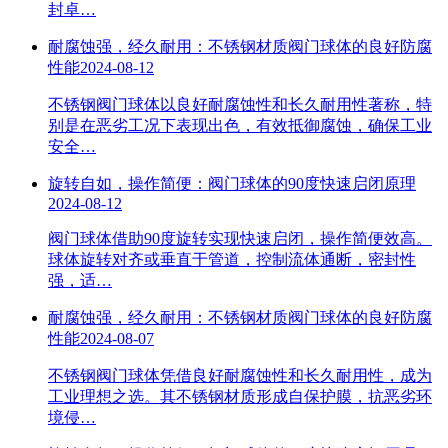
封卓…
耐腐蚀强，经久耐用：不锈钢材质阀门球体的良好防腐
性能
2024-08-12
不锈钢阀门球体以良好耐腐蚀性和长久耐用性著称，特
别是在恶劣工况下表现出色，有效抵御腐蚀，确保工业
安全…
旋转自如，操作简便：阀门球体的90度快速启闭原理
2024-08-12
阀门球体借助90度旋转实现快速启闭，操作简便效高。
球体旋转对齐或垂直于管道，控制流体通断，密封性
强，适…
耐腐蚀强，经久耐用：不锈钢材质阀门球体的良好防腐
性能
2024-08-07
不锈钢阀门球体凭借良好耐腐蚀性和长久耐用性，成为
工业理想之选。其不锈钢材质形成自保护膜，抗恶劣环
境侵…