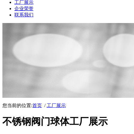
工厂展示
企业荣誉
联系我们
您当前的位置:
首页
/
工厂展示
不锈钢阀门球体工厂展示