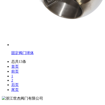
固定阀门球体
总共13条
首页
前页
1
2
后页
尾页