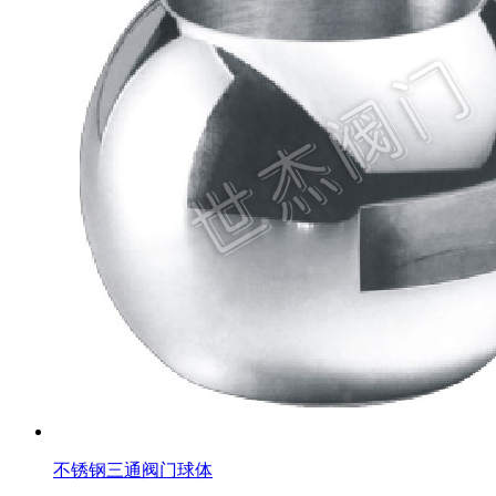
不锈钢三通阀门球体