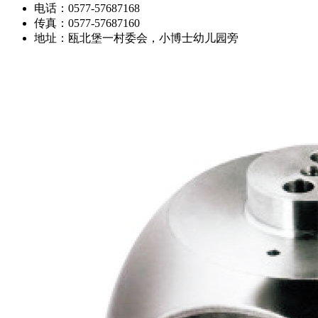
电话：0577-57687168
传真：0577-57687160
地址：瓯北堡一村委会，小博士幼儿园旁