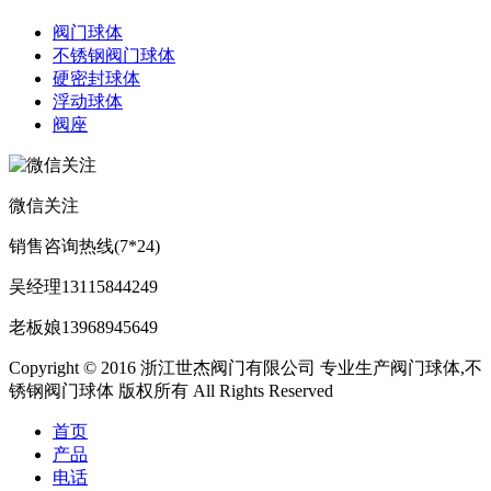
阀门球体
不锈钢阀门球体
硬密封球体
浮动球体
阀座
微信关注
销售咨询热线(7*24)
吴经理
13115844249
老板娘
13968945649
Copyright © 2016 浙江世杰阀门有限公司 专业生产阀门球体,不
锈钢阀门球体 版权所有 All Rights Reserved
首页
产品
电话