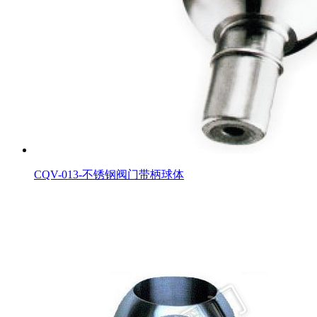
CQV-013-不锈钢阀门带柄球体