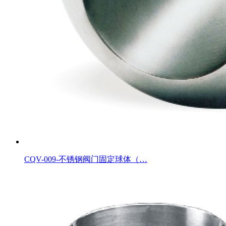
CQV-009-不锈钢阀门固定球体（…