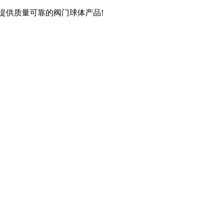
提供质量可靠的阀门球体产品!