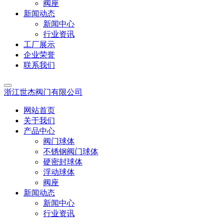
阀座
新闻动态
新闻中心
行业资讯
工厂展示
企业荣誉
联系我们
浙江世杰阀门有限公司
网站首页
关于我们
产品中心
阀门球体
不锈钢阀门球体
硬密封球体
浮动球体
阀座
新闻动态
新闻中心
行业资讯