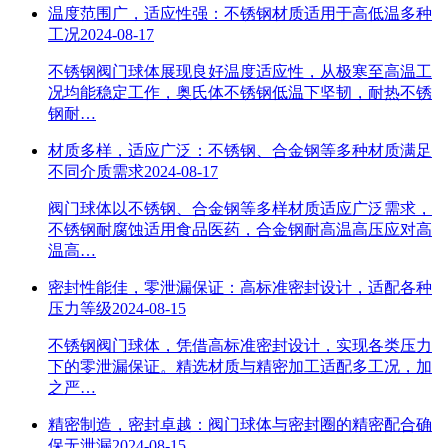
温度范围广，适应性强：不锈钢材质适用于高低温多种
工况
2024-08-17
不锈钢阀门球体展现良好温度适应性，从极寒至高温工
况均能稳定工作，奥氏体不锈钢低温下坚韧，耐热不锈
钢耐…
材质多样，适应广泛：不锈钢、合金钢等多种材质满足
不同介质需求
2024-08-17
阀门球体以不锈钢、合金钢等多样材质适应广泛需求，
不锈钢耐腐蚀适用食品医药，合金钢耐高温高压应对高
温高…
密封性能佳，零泄漏保证：高标准密封设计，适配各种
压力等级
2024-08-15
不锈钢阀门球体，凭借高标准密封设计，实现各类压力
下的零泄漏保证。精选材质与精密加工适配多工况，加
之严…
精密制造，密封卓越：阀门球体与密封圈的精密配合确
保无泄漏
2024-08-15