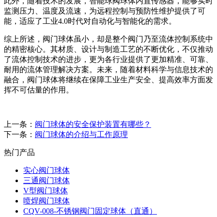
此外，随着技术的发展，智能球阀球体内置传感器，能够实时
监测压力、温度及流速，为远程控制与预防性维护提供了可
能，适应了工业4.0时代对自动化与智能化的需求。
综上所述，阀门球体虽小，却是整个阀门乃至流体控制系统中
的精密核心。其材质、设计与制造工艺的不断优化，不仅推动
了流体控制技术的进步，更为各行业提供了更加精准、可靠、
耐用的流体管理解决方案。未来，随着材料科学与信息技术的
融合，阀门球体将继续在保障工业生产安全、提高效率方面发
挥不可估量的作用。
上一条：
阀门球体的安全保护装置有哪些？
下一条：
阀门球体的介绍与工作原理
热门产品
实心阀门球体
三通阀门球体
V型阀门球体
喷焊阀门球体
CQV-008-不锈钢阀门固定球体（直通）