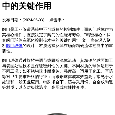
中的关键作用
发布日期：[2024-06-03] 点击率：
阀门是工业管道系统中不可或缺的控制部件，而阀门球体作为
其核心组件，直接决定了阀门的性能与寿命。"精密核心：探
究阀门球体在流体控制技术中的关键作用"一文，旨在深入剖
析
阀门球体
的设计、材质选择及其在确保精确流体控制中的重
要性。
阀门球体通过旋转来调节或阻断流体流动，其精确的球面加工
与表面处理技术是保证密封性的关键。不同材质的球体适用于
不同工况：如不锈钢球体耐腐蚀、强度高，适用于化工、医药
等对卫生要求严格的行业；而碳钢球体成本效益高，常见于水
处理和一般工业应用。特殊场合下，还会采用铜、合金或陶瓷
等材质，以应对极端温度、高压或腐蚀性介质。