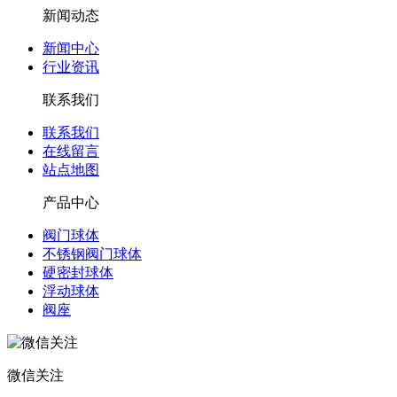
新闻动态
新闻中心
行业资讯
联系我们
联系我们
在线留言
站点地图
产品中心
阀门球体
不锈钢阀门球体
硬密封球体
浮动球体
阀座
微信关注