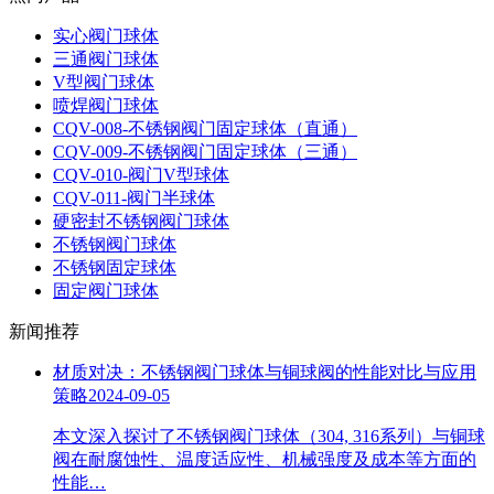
实心阀门球体
三通阀门球体
V型阀门球体
喷焊阀门球体
CQV-008-不锈钢阀门固定球体（直通）
CQV-009-不锈钢阀门固定球体（三通）
CQV-010-阀门V型球体
CQV-011-阀门半球体
硬密封不锈钢阀门球体
不锈钢阀门球体
不锈钢固定球体
固定阀门球体
新闻推荐
材质对决：不锈钢阀门球体与铜球阀的性能对比与应用
策略
2024-09-05
本文深入探讨了不锈钢阀门球体（304, 316系列）与铜球
阀在耐腐蚀性、温度适应性、机械强度及成本等方面的
性能…