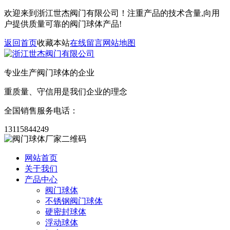
欢迎来到浙江世杰阀门有限公司！注重产品的技术含量,向用
户提供质量可靠的阀门球体产品!
返回首页
收藏本站
在线留言
网站地图
专业生产阀门球体的企业
重质量、守信用是我们企业的理念
全国销售服务电话：
13115844249
网站首页
关于我们
产品中心
阀门球体
不锈钢阀门球体
硬密封球体
浮动球体