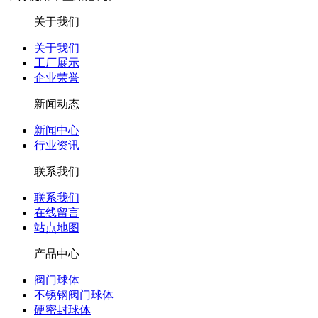
关于我们
关于我们
工厂展示
企业荣誉
新闻动态
新闻中心
行业资讯
联系我们
联系我们
在线留言
站点地图
产品中心
阀门球体
不锈钢阀门球体
硬密封球体