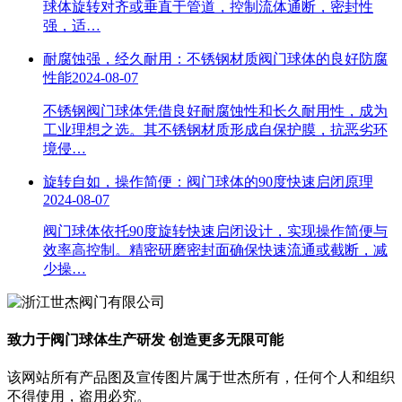
球体旋转对齐或垂直于管道，控制流体通断，密封性
强，适…
耐腐蚀强，经久耐用：不锈钢材质阀门球体的良好防腐
性能
2024-08-07
不锈钢阀门球体凭借良好耐腐蚀性和长久耐用性，成为
工业理想之选。其不锈钢材质形成自保护膜，抗恶劣环
境侵…
旋转自如，操作简便：阀门球体的90度快速启闭原理
2024-08-07
阀门球体依托90度旋转快速启闭设计，实现操作简便与
效率高控制。精密研磨密封面确保快速流通或截断，减
少操…
致力于阀门球体生产研发 创造更多无限可能
该网站所有产品图及宣传图片属于世杰所有，任何个人和组织
不得使用，盗用必究。