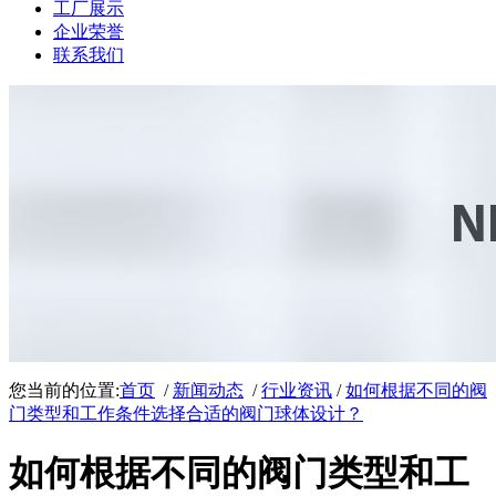
工厂展示
企业荣誉
联系我们
您当前的位置:
首页
/
新闻动态
/
行业资讯
/
如何根据不同的阀
门类型和工作条件选择合适的阀门球体设计？
如何根据不同的阀门类型和工