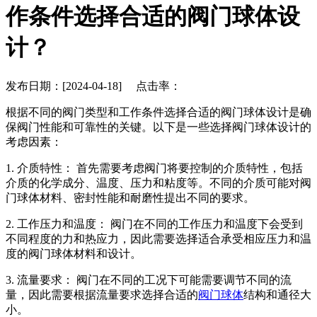
作条件选择合适的阀门球体设
计？
发布日期：[2024-04-18] 点击率：
根据不同的阀门类型和工作条件选择合适的阀门球体设计是确
保阀门性能和可靠性的关键。以下是一些选择阀门球体设计的
考虑因素：
1. 介质特性： 首先需要考虑阀门将要控制的介质特性，包括
介质的化学成分、温度、压力和粘度等。不同的介质可能对阀
门球体材料、密封性能和耐磨性提出不同的要求。
2. 工作压力和温度： 阀门在不同的工作压力和温度下会受到
不同程度的力和热应力，因此需要选择适合承受相应压力和温
度的阀门球体材料和设计。
3. 流量要求： 阀门在不同的工况下可能需要调节不同的流
量，因此需要根据流量要求选择合适的
阀门球体
结构和通径大
小。