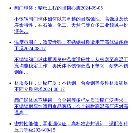
阀门球体：精密工程的强韧心脏
2024-09-05
不锈钢阀门球体如何以其卓越的耐腐蚀性、高强度及长
寿命特性，在石油、化工、天然气等众多工业领域中扮
演关…
温度范围广，适应性强：不锈钢材质适用于高低温多种
工况
2024-08-17
不锈钢阀门球体展现良好温度适应性，从极寒至高温工
况均能稳定工作，奥氏体不锈钢低温下坚韧，耐热不锈
钢耐…
材质多样，适应广泛：不锈钢、合金钢等多种材质满足
不同介质需求
2024-08-17
阀门球体以不锈钢、合金钢等多样材质适应广泛需求，
不锈钢耐腐蚀适用食品医药，合金钢耐高温高压应对高
温高…
密封性能佳，零泄漏保证：高标准密封设计，适配各种
压力等级
2024-08-15