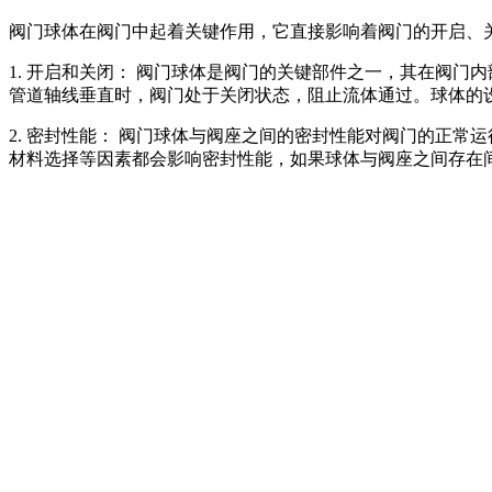
阀门球体在阀门中起着关键作用，它直接影响着阀门的开启、
1. 开启和关闭： 阀门球体是阀门的关键部件之一，其在阀
管道轴线垂直时，阀门处于关闭状态，阻止流体通过。球体的
2. 密封性能： 阀门球体与阀座之间的密封性能对阀门的正
材料选择等因素都会影响密封性能，如果球体与阀座之间存在