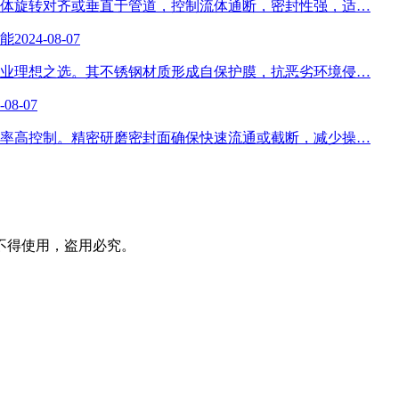
球体旋转对齐或垂直于管道，控制流体通断，密封性强，适…
能
2024-08-07
业理想之选。其不锈钢材质形成自保护膜，抗恶劣环境侵…
-08-07
效率高控制。精密研磨密封面确保快速流通或截断，减少操…
不得使用，盗用必究。