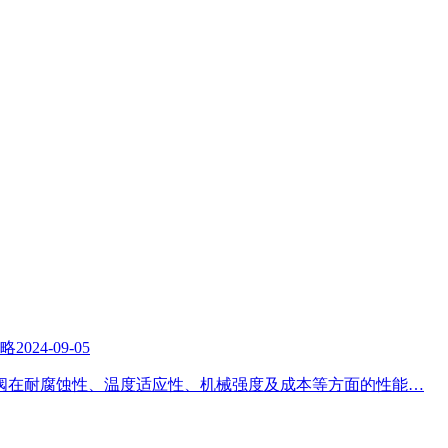
略
2024-09-05
铜球阀在耐腐蚀性、温度适应性、机械强度及成本等方面的性能…