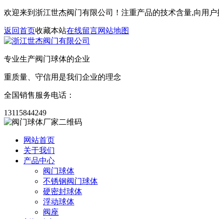
欢迎来到浙江世杰阀门有限公司！注重产品的技术含量,向用户
返回首页
收藏本站
在线留言
网站地图
专业生产阀门球体的企业
重质量、守信用是我们企业的理念
全国销售服务电话：
13115844249
网站首页
关于我们
产品中心
阀门球体
不锈钢阀门球体
硬密封球体
浮动球体
阀座