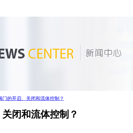
阀门的开启、关闭和流体控制？
、关闭和流体控制？