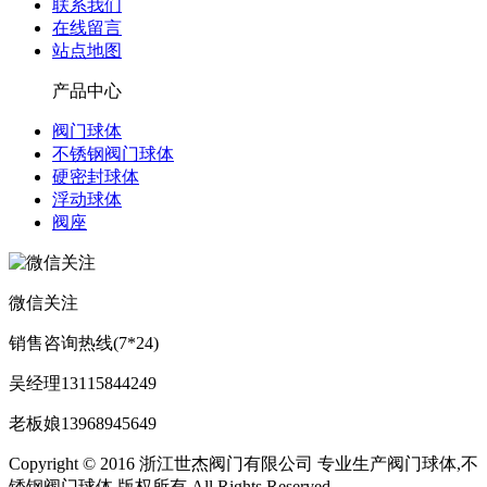
联系我们
在线留言
站点地图
产品中心
阀门球体
不锈钢阀门球体
硬密封球体
浮动球体
阀座
微信关注
销售咨询热线(7*24)
吴经理
13115844249
老板娘
13968945649
Copyright © 2016 浙江世杰阀门有限公司 专业生产阀门球体,不
锈钢阀门球体 版权所有 All Rights Reserved