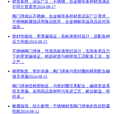
材质多样，适应广泛：不锈钢、合金钢等多种材质满足
不同介质需求
2024-08-17
阀门球体以不锈钢、合金钢等多样材质适应广泛需求，
不锈钢耐腐蚀适用食品医药，合金钢耐高温高压应对高
温高…
密封性能佳，零泄漏保证：高标准密封设计，适配各种
压力等级
2024-08-15
不锈钢阀门球体，凭借高标准密封设计，实现各类压力
下的零泄漏保证。精选材质与精密加工适配多工况，加
之严…
精密制造，密封卓越：阀门球体与密封圈的精密配合确
保无泄漏
2024-08-15
阀门球体经精密制造，与密封圈完美配合，确保管道系
统无泄漏。采用高品质材料与先进工艺，耐压耐温，密
封卓…
耐腐蚀强，经久耐用：不锈钢材质阀门球体的良好防腐
性能
2024-08-12