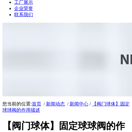
工厂展示
企业荣誉
联系我们
您当前的位置:
首页
/
新闻动态
/
新闻中心
/
【阀门球体】固定
球球阀的作用描述
【阀门球体】固定球球阀的作