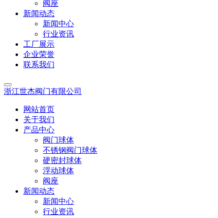
阀座
新闻动态
新闻中心
行业资讯
工厂展示
企业荣誉
联系我们
浙江世杰阀门有限公司
网站首页
关于我们
产品中心
阀门球体
不锈钢阀门球体
硬密封球体
浮动球体
阀座
新闻动态
新闻中心
行业资讯