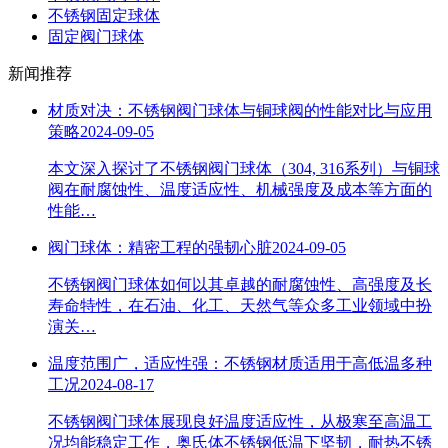
不锈钢固定球体
固定阀门球体
新闻推荐
材质对决：不锈钢阀门球体与铜球阀的性能对比与应用
策略
2024-09-05
本文深入探讨了不锈钢阀门球体（304, 316系列）与铜球
阀在耐腐蚀性、温度适应性、机械强度及成本等方面的
性能…
阀门球体：精密工程的强韧心脏
2024-09-05
不锈钢阀门球体如何以其卓越的耐腐蚀性、高强度及长
寿命特性，在石油、化工、天然气等众多工业领域中扮
演关…
温度范围广，适应性强：不锈钢材质适用于高低温多种
工况
2024-08-17
不锈钢阀门球体展现良好温度适应性，从极寒至高温工
况均能稳定工作，奥氏体不锈钢低温下坚韧，耐热不锈