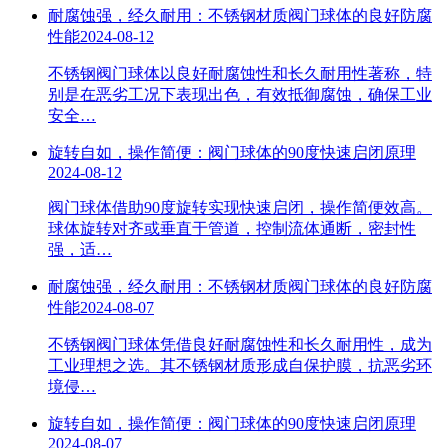
耐腐蚀强，经久耐用：不锈钢材质阀门球体的良好防腐
性能
2024-08-12
不锈钢阀门球体以良好耐腐蚀性和长久耐用性著称，特
别是在恶劣工况下表现出色，有效抵御腐蚀，确保工业
安全…
旋转自如，操作简便：阀门球体的90度快速启闭原理
2024-08-12
阀门球体借助90度旋转实现快速启闭，操作简便效高。
球体旋转对齐或垂直于管道，控制流体通断，密封性
强，适…
耐腐蚀强，经久耐用：不锈钢材质阀门球体的良好防腐
性能
2024-08-07
不锈钢阀门球体凭借良好耐腐蚀性和长久耐用性，成为
工业理想之选。其不锈钢材质形成自保护膜，抗恶劣环
境侵…
旋转自如，操作简便：阀门球体的90度快速启闭原理
2024-08-07