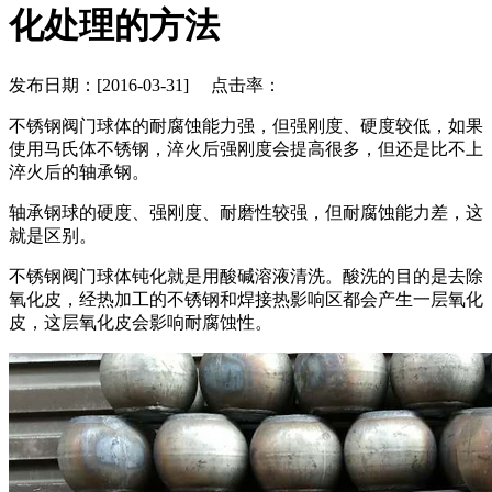
化处理的方法
发布日期：[2016-03-31] 点击率：
不锈钢阀门球体的耐腐蚀能力强，但强刚度、硬度较低，如果
使用马氏体不锈钢，淬火后强刚度会提高很多，但还是比不上
淬火后的轴承钢。
轴承钢球的硬度、强刚度、耐磨性较强，但耐腐蚀能力差，这
就是区别。
不锈钢阀门球体钝化就是用酸碱溶液清洗。酸洗的目的是去除
氧化皮，经热加工的不锈钢和焊接热影响区都会产生一层氧化
皮，这层氧化皮会影响耐腐蚀性。