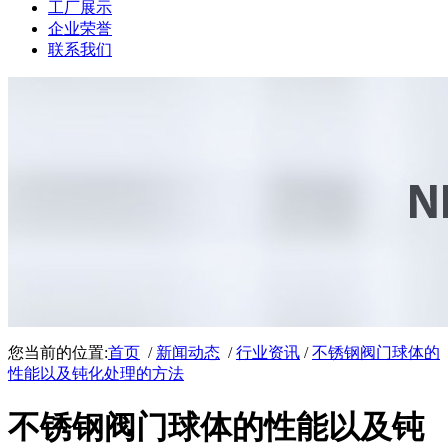
工厂展示
企业荣誉
联系我们
您当前的位置:
首页
/
新闻动态
/
行业资讯
/
不锈钢阀门球体的
性能以及钝化处理的方法
不锈钢阀门球体的性能以及钝