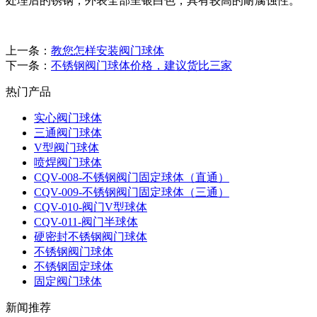
处理后的锈钢，外表全部呈银白色，具有较高的耐腐蚀性。
上一条：
教您怎样安装阀门球体
下一条：
不锈钢阀门球体价格，建议货比三家
热门产品
实心阀门球体
三通阀门球体
V型阀门球体
喷焊阀门球体
CQV-008-不锈钢阀门固定球体（直通）
CQV-009-不锈钢阀门固定球体（三通）
CQV-010-阀门V型球体
CQV-011-阀门半球体
硬密封不锈钢阀门球体
不锈钢阀门球体
不锈钢固定球体
固定阀门球体
新闻推荐